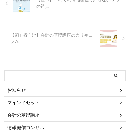
に興味を持っているかを理解し、
の視点
関連するコンテンツを提供するこ
とが重要です。 以下のステップ
を踏むことで、訪問者に響くコン
テンツを作成してSNSでの影響力
を高めることができます。 デー
【初心者向け】会計の基礎講座のカリキュ
タ分析 フォロワーのデモグラフ
ラム
ィック（年齢、性別、地域など）
や行動（いいねやコメントの傾
向）を分析す ...
お知らせ
マインドセット
会計の基礎講座
情報発信コンサル