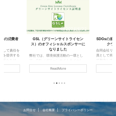
2024/6/22
2024/6/22
ットの消費者
GSL（グリーンサイトライセン
SDGsの
言
ス）のオフィシャルスポンサーに
クウ
なりました
対して責任を
合同会社リ
アを提供する
員として持
弊社では、環境保護活動の一環とし
。私たちは、
て努力してま
て、GSL（グリーンサイトライセン
費者志向の事
に向けた弊社
ス）のオフィシャルスポンサーとなり
ReadMore
ます。 透明
会社リンク
ました。 モンゴル国セレンゲ県への
者に対して正
ューション
ポプラ・ニレの植樹に対する活動に参
提供すること
続可能な開発
加しております。 詳しくはこちらの
および記事の
的な取り組
認証マークをクリックして、活動内容
が誤解を招か
の実現に貢
をご参照ください。
客満足度の向
り、具体的
要望を真摯に
きます。 持
に役立てま
ートワーク
度調査を実施
省エネルギ
お問合せ
会社概要
プライバシーポリシー
を図ります。
CO2排出量