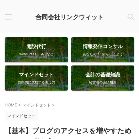
合同会社リンクウィット
開設代行
情報発信コンサル
WordPress・SNSなど
あなたの”好き”を伝えよう
マインドセット
会計の基礎知識
自動的に成功する考え方
経営者の必須知識
HOME
>
マインドセット
>
マインドセット
【基本】ブログのアクセスを増やすため