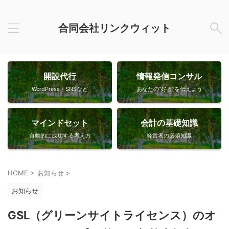
合同会社リンクウィット
開設代行
情報発信コンサル
WordPress・SNSなど
あなたの”好き”を伝えよう
マインドセット
会計の基礎知識
自動的に成功する考え方
経営者の必須知識
HOME
>
お知らせ
>
お知らせ
GSL（グリーンサイトライセンス）のオ