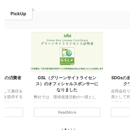
PickUp
2024/6/22
2024/6/22
ットの消費者
GSL（グリーンサイトライセン
SDGsの
言
ス）のオフィシャルスポンサーに
クウ
なりました
対して責任を
合同会社リ
アを提供する
員として持
弊社では、環境保護活動の一環とし
。私たちは、
て努力してま
て、GSL（グリーンサイトライセン
費者志向の事
に向けた弊社
ス）のオフィシャルスポンサーとなり
ReadMore
ます。 透明
会社リンク
ました。 モンゴル国セレンゲ県への
者に対して正
ューション
ポプラ・ニレの植樹に対する活動に参
提供すること
続可能な開発
加しております。 詳しくはこちらの
および記事の
的な取り組
認証マークをクリックして、活動内容