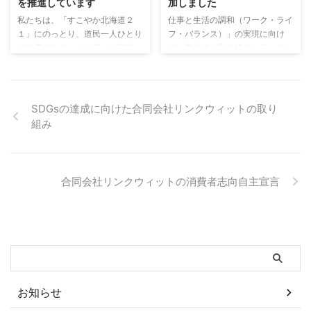
を推進しています
加しました
満足度の向上 消費者のご意見や
針に則り、具体的なアクションを
ご要望を真摯に受け止め、サービ
実施していきます。 持続可能な
私たちは、「すこやか北海道２
仕事と生活の調和（ワーク・ライ
ス向上に役立てます。 定期的に
業務運営：リモートワークの推
１」にのっとり、道民一人ひとり
フ・バランス）」の実現に向け
顧客満足度調査を実施し、その結
進、ペーパーレス化、省エネルギ
が健康であることの喜びを実感
て、弊社でも取り組みを行ってお
果を基に改善を図ります。 責任
ー機器の導入を通じて、CO2排出
し、いきいきとした生活を楽しめ
ります。 その一環として、内閣
あるコンテンツの提供 当社のメ
量の削減に努めます。 アクセシ
るよう、協働で応援することを誓
府男女共同参画局の仕事と生活の
...
ビリティの向上：すべての ...
います。 今年度は「かろやか・
調和推進室による「カエル！ジャ
ハツラツ・適度な運動！」を重点
パン」に参加することといたしま
SDGsの達成に向けた合同会社リンクウィットの取り
項目として活動して参ります。
した。
組み
具体的には次の活動を行います。
始業時に軽い運動を行い１日を開
始する 昼休み終了後、ストレッ
チを行ってから午後の活動を開始
合同会社リンクウィットの消費者志向自主宣言
する 移動はできる限り徒歩や自
転車を使う 追加事項などがあれ
ば、このページに随時追加して参
ります。
お知らせ