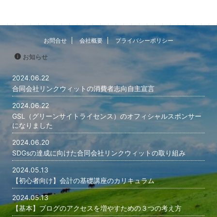
が誤解を招か
の実現に貢
をご参照ください。
客満足度の向
り、具体的
要望を真摯に
きます。 持
に役立てま
ートワーク
お問合せ
会社概要
プライバシーポリシー
度調査を実施
省エネルギ
を図ります。
CO2排出量
お知らせ
供 当社のメ
セシビリティの
2024.06.22
合同会社リンクウィットの消費者志向自主宣言
2024.06.22
GSL（グリーンサイトライセンス）のオフィシャルスポンサー
になりました
2024.06.20
SDGsの達成に向けた合同会社リンクウィットの取り組み
2024.05.13
【初心者向け】会計の基礎講座のカリキュラム
2024.05.13
【基本】ブログのアクセスを増やすための３つの考え方