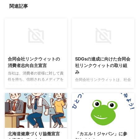
関連記事
合同会社リンクウィットの
SDGsの達成に向けた合同会
消費者志向自主宣言
社リンクウィットの取り組
み
当社は、消費者の皆様に対して責
任を持ち、信頼されるメディアを
合同会社リンクウィットは、社会
提供することを使命としていま
の一員として持続可能な社会の達
す。私たちは、以下の方針に基づ
成に向けて努力してまいります。
き、消費者志向の事業運営を推進
SDGsの達成に向けた弊社の取り
してまいります。 透明性の確保
組み 私たち合同会社リンクウィ
当社は、消費者に対して正確で分
ットは、デジタルソリューション
かりやすい情報を提供することを
を提供する企業として、持続可能
お約束します。 広告および記事
な開発目標（SDGs）への積極的
の区別を明確にし、消費者が誤解
な取り組みを通じて、より良い世
北海道健康づくり協働宣言
「カエル！ジャパン」に参
を招かないよう努めます。 顧客
界の実現に貢献します。以下の方