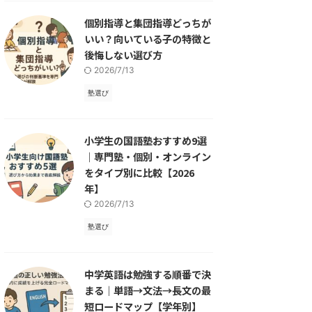
個別指導と集団指導どっちが
いい？向いている子の特徴と
後悔しない選び方
2026/7/13
塾選び
小学生の国語塾おすすめ9選
｜専門塾・個別・オンライン
をタイプ別に比較【2026
年】
2026/7/13
塾選び
中学英語は勉強する順番で決
まる｜単語→文法→長文の最
短ロードマップ【学年別】