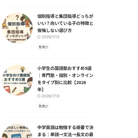
個別指導と集団指導どっちが
いい？向いている子の特徴と
後悔しない選び方
2026/7/13
塾選び
小学生の国語塾おすすめ9選
｜専門塾・個別・オンライン
をタイプ別に比較【2026
年】
2026/7/13
塾選び
中学英語は勉強する順番で決
まる｜単語→文法→長文の最