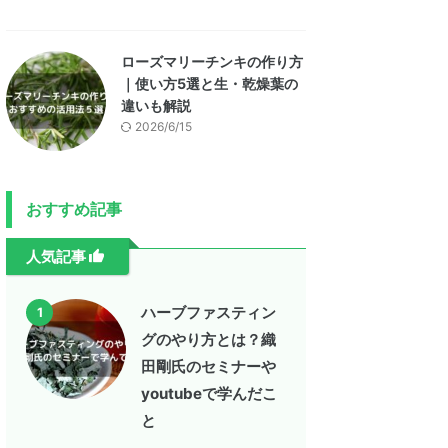
ローズマリーチンキの作り方
｜使い方5選と生・乾燥葉の
違いも解説
2026/6/15
おすすめ記事
人気記事
ハーブファスティン
1
グのやり方とは？織
田剛氏のセミナーや
youtubeで学んだこ
と