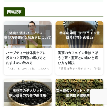
関連記事
ハーブティーは体臭ケアに
番茶のカフェイン量は？ほ
役立つ？原因別の選び方と
うじ茶・煎茶との違いと選
おすすめの飲み方
び方を解説
「あれ、もしかして私、においっ
「番茶は夜でも飲める？」「妊娠
てる？」――電車の中やオフィス
中や子どもにも大丈夫？」と、番
のエレベーターで、ふと自分の体
茶のカフェイン量が気になってい
臭が気になることはありません
る方は多いのではないでしょう
か。 体臭は暑い季節だけでな
か。 結論からお伝えすると、番
く、冬の暖房による汗や、忙しい
茶のカフェイン量は浸出液100ml
毎日のストレスなどでも気になり
あたり約10mgで、これは煎茶の
やすいもの。市販のデオドラント
およそ半分にあたります。日本茶
で一時的にカバーするだけでな
の中でも控えめなため、カフェイ