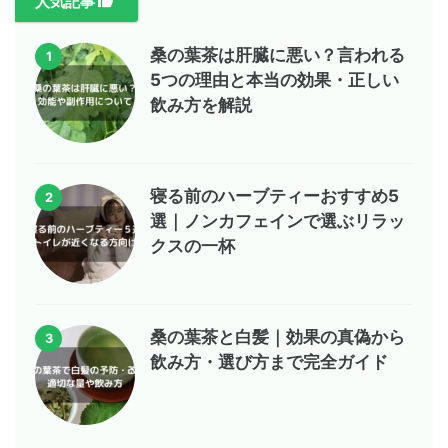
人気記事
桑の葉茶は肝臓に悪い？言われる
1
5つの理由と本当の効果・正しい
飲み方を解説
寝る前のハーブティーおすすめ5
2
選｜ノンカフェインで選ぶリラッ
クスの一杯
桑の葉茶と白髪｜効果の真偽から
3
飲み方・選び方まで完全ガイド